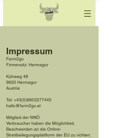
Impressum
Farm2go
Firmensitz: Hermagor
Kühweg 48
9620 Hermagor
Austria
Tel: +43(0)6603277445
hallo@farm2go.at
Mitglied der WKÖ
Verbraucher haben die Möglichkeit,
Beschwerden an die Online-
Streitbeilegungsplattform der EU zu richten: